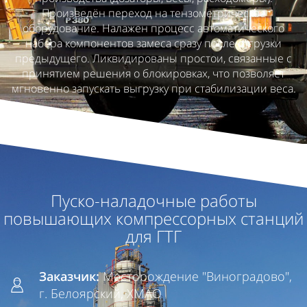
Произведён переход на тензометрическое
оборудование. Налажен процесс автоматического
набора компонентов замеса сразу после отгрузки
предыдущего. Ликвидированы простои, связанные с
принятием решения о блокировках, что позволяет
мгновенно запускать выгрузку при стабилизации веса.
Пуско-наладочные работы
повышающих компрессорных станций
для ГТГ
Заказчик:
Месторождение "Виноградово",
г. Белоярский, ХМАО