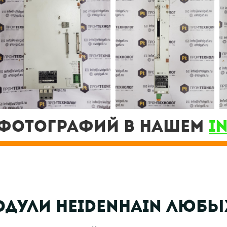
фотографий в нашем
I
ОДули heidenhain люб