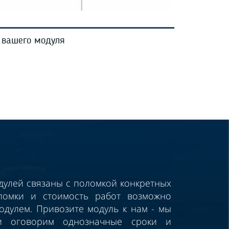
 вашего модуля
улей связаны с поломкой конкретных
ломки и стоимость работ возможно
одулем. Привозите модуль к нам - мы
и оговорим однозначные сроки и