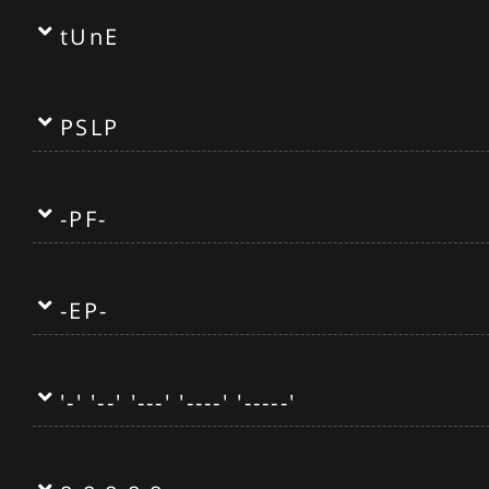
tUnE
PSLP
-PF-
-EP-
'-' '--' '-​​​​--' '----' '-----'