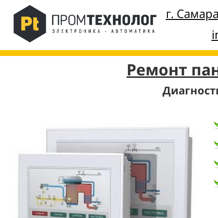
г. Самар
i
Ремонт па
Диагност