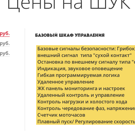
Цены на ШУК
руб.
Шкаф с контроллером
Шкаф с контроллером и частотны
Базовый шкаф управления
руб.
Базовые сигналы безопасности: Грибок,
Базовые сигналы безопасности: Грибок,
Базовые сигналы безопасности: Грибок,
руб.
внешний сигнал типа "сухой контакт"
внешний сигнал типа "сухой контакт"
внешний сигнал типа "сухой контакт"
Остановка по внешнему сигналу типа "
Остановка по внешнему сигналу типа "
Остановка по внешнему сигналу типа "
Индикация, звуковое оповещение
Индикация, звуковое оповещение
Индикация, звуковое оповещение
Гибкая программируемая логика
Гибкая программируемая логика
Гибкая программируемая логика
Удаленное управление
Удаленное управление
Удаленное управление
ЖК панель мониторинга и настроек
ЖК панель мониторинга и настроек
ЖК панель мониторинга и настроек
Удаленный контроль и управление
Удаленный контроль и управление
Удаленный контроль и управление
Контроль нагрузки и холостого хода
Контроль нагрузки и холостого хода
Контроль нагрузки и холостого хода
Контроль чередование фаз, напряжени
Контроль чередование фаз, напряжени
Контроль чередование фаз, напряжени
Счетчик моточасов
Счетчик моточасов
Счетчик моточасов
Плавный пуск/ Регулирование скорост
Плавный пуск/ Регулирование скорост
Плавный пуск/ Регулирование скорост