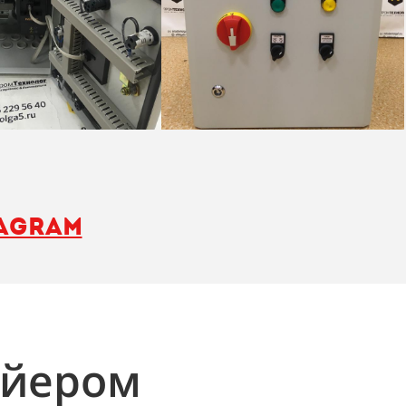
tagram
ейером