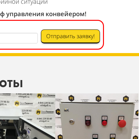
рийной ситуации
аф управления конвейером!
Отправить заявку!
боты